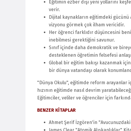
Eğitimin ezber dışı yeni yollarını keş
verir.
Dijital kaynakların eğitimdeki gücünü
vizyonu görmek çok ilham vericidir.
Her öğrenci farklıdır düşüncesini ben
inebilmesi gerektiğini savunur.
Sınıf içinde daha demokratik ve bireye 
desteklenen öğretimin felsefesi anlaşıl
Global bir eğitim bakışı kazanmak içi
bir dünya vatandaşı olarak konumland
"Dünya Okulu", eğitimde reform arayanlar içi
hızının eğitimde nasıl devrim yaratabileceği
Eğitimciler, veliler ve öğrenciler için farkınd
BENZER KİTAPLAR
Ahmet Şerif İzgören'in "Avucunuzdaki
James Clear "Atomik Alışkanlıklar" Ki