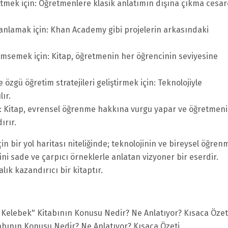
fetmek için: Öğretmenlere klasik anlatımın dışına çıkma cesar
 anlamak için: Khan Academy gibi projelerin arkasındaki
imsemek için: Kitap, öğretmenin her öğrencinin seviyesine
özgü öğretim stratejileri geliştirmek için: Teknolojiyle
ır.
n: Kitap, evrensel öğrenme hakkına vurgu yapar ve öğretmeni
ırır.
n bir yol haritası niteliğinde; teknolojinin ve bireysel öğren
ni sade ve çarpıcı örneklerle anlatan vizyoner bir eserdir.
alık kazandırıcı bir kitaptır.
 Kelebek" Kitabının Konusu Nedir? Ne Anlatıyor? Kısaca Özet
tabının Konusu Nedir? Ne Anlatıyor? Kısaca Özeti