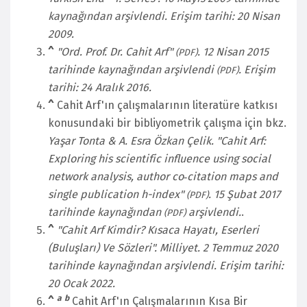
kaynağından arşivlendi
. Erişim tarihi:
20 Nisan
2009
.
^
"Ord. Prof. Dr. Cahit Arf"
. 12 Nisan 2015
(PDF)
tarihinde kaynağından arşivlendi
. Erişim
(PDF)
tarihi: 24 Aralık 2016
.
^
Cahit Arf'ın çalışmalarının literatüre katkısı
konusundaki bir bibliyometrik çalışma için bkz.
Yaşar Tonta & A. Esra Özkan Çelik. "Cahit Arf:
Exploring his scientific influence using social
network analysis, author co‑citation maps and
single publication h-index"
. 15 Şubat 2017
(PDF)
tarihinde kaynağından
arşivlendi.
.
(PDF)
^
"Cahit Arf Kimdir? Kısaca Hayatı, Eserleri
(Buluşları) Ve Sözleri".
Milliyet
. 2 Temmuz 2020
tarihinde kaynağından arşivlendi
. Erişim tarihi:
20 Ocak
2022
.
a
b
^
Cahit Arf'ın Çalışmalarının Kısa Bir