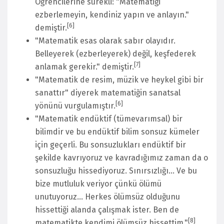
Öğrencilerine sürekli: "Matematiği
ezberlemeyin, kendiniz yapın ve anlayın."
[
6
]
demiştir.
"Matematik esas olarak sabır olayıdır.
Belleyerek (ezberleyerek) değil, keşfederek
[
7
]
anlamak gerekir." demiştir.
"Matematik de resim, müzik ve heykel gibi bir
sanattır" diyerek matematiğin sanatsal
[
6
]
yönünü vurgulamıştır.
"Matematik endüktif (tümevarımsal) bir
bilimdir ve bu endüktif bilim sonsuz kümeler
için geçerli. Bu sonsuzlukları endüktif bir
şekilde kavrıyoruz ve kavradığımız zaman da o
sonsuzluğu hissediyoruz. Sınırsızlığı... Ve bu
bize mutluluk veriyor çünkü ölümü
unutuyoruz... Herkes ölümsüz olduğunu
hissettiği alanda çalışmak ister. Ben de
[
8
]
matematikte kendimi ölümsüz hissettim."