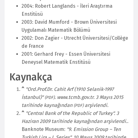
2004: Robert Langlands - İleri Araştırma
Enstitüsü
2003: David Mumford - Brown Üniversitesi
Uygulamalı Matematik Bölümü
2002: Don Zagier - Utrecht Üniversitesi/Collège
de France
2001: Gerhard Frey - Essen Üniversitesi
Deneysel Matematik Enstitüsü
Kaynakça
^
"Ord.Prof.Dr. Cahit Arf (1910 Selanik-1997
İstanbul)"
. www.tcmb.gov.tr. 3 Mayıs 2015
(PDF)
tarihinde kaynağından
arşivlendi.
(PDF)
^
"Central Bank of the Republic of Turkey". 3
Haziran 2009 tarihinde kaynağından arşivlendi.
.
Banknote Museum:
"9. Emission Group – Ten
Turkish Lira – I. Series". 10 Mayıs 2009 tarihinde