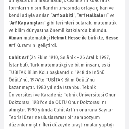
dünyaca ünlü matematikçi. Cisimlerin kuadratik
formlarının sınıflandırılımasında ortaya çıkan ve
kendi adıyla anılan “
Arf Sabiti
“, “
Arf Halkaları
” ve
“
Arf Kapanışları
” gibi terimleri bularak, matematik
ve bilim dünyasına önemli katkılarda bulundu.
Alman
matematikçi
Helmut Hesse
ile birlikte,
Hesse-
Arf
Kuramı’nı geliştirdi.
Cahit Arf
(24 Ekim 1910, Selânik - 26 Aralık 1997,
İstanbul), Türk matematikçi ve bilim insanı, eski
TÜBİTAK Bilim Kolu başkanıdır. 1948'de İnönü
Ödülü'nü, 1974'te TÜBİTAK Bilim Ödülü'nü
kazanmıştır. 1980 yılında İstanbul Teknik
Üniversitesi ve Karadeniz Teknik Üniversitesi Onur
Doktorası, 1981'de de ODTÜ Onur Doktorası'nı
almıştır. 1990 yılında Cahit Arf'ın onuruna Sayılar
Teorisi üzerine uluslararası bir sempozyum
düzenlenmiştir. İleri düzeyde araştırmalar yaptığı