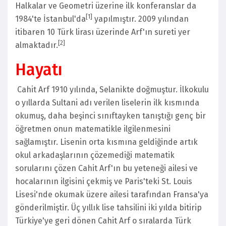
Halkalar ve Geometri üzerine ilk konferanslar da
[
1
]
1984'te İstanbul'da
yapılmıştır. 2009 yılından
itibaren 10 Türk lirası üzerinde Arf'ın sureti yer
[
2
]
almaktadır.
Hayatı
Cahit Arf 1910 yılında, Selanikte doğmuştur. İlkokulu
o yıllarda Sultani adı verilen liselerin ilk kısmında
okumuş, daha beşinci sınıftayken tanıştığı genç bir
öğretmen onun matematikle ilgilenmesini
sağlamıştır. Lisenin orta kısmına geldiğinde artık
okul arkadaşlarının çözemediği matematik
sorularını çözen Cahit Arf'ın bu yeteneği ailesi ve
hocalarının ilgisini çekmiş ve Paris'teki St. Louis
Lisesi'nde okumak üzere ailesi tarafından Fransa'ya
gönderilmiştir. Üç yıllık lise tahsilini iki yılda bitirip
Türkiye'ye geri dönen Cahit Arf o sıralarda Türk