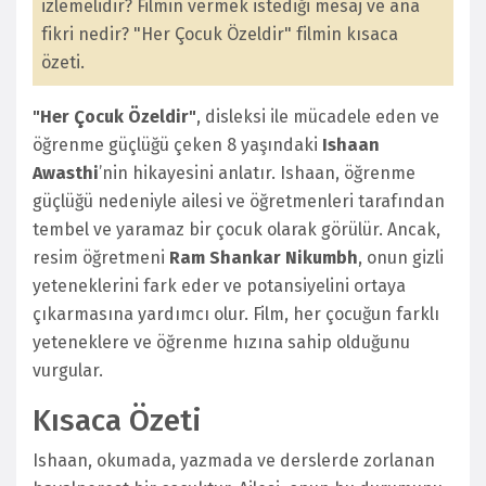
izlemelidir? Filmin vermek istediği mesaj ve ana
fikri nedir? "Her Çocuk Özeldir" filmin kısaca
özeti.
"Her Çocuk Özeldir"
, disleksi ile mücadele eden ve
öğrenme güçlüğü çeken 8 yaşındaki
Ishaan
Awasthi
’nin hikayesini anlatır. Ishaan, öğrenme
güçlüğü nedeniyle ailesi ve öğretmenleri tarafından
tembel ve yaramaz bir çocuk olarak görülür. Ancak,
resim öğretmeni
Ram Shankar Nikumbh
, onun gizli
yeteneklerini fark eder ve potansiyelini ortaya
çıkarmasına yardımcı olur. Film, her çocuğun farklı
yeteneklere ve öğrenme hızına sahip olduğunu
vurgular.
Kısaca Özeti
Ishaan, okumada, yazmada ve derslerde zorlanan